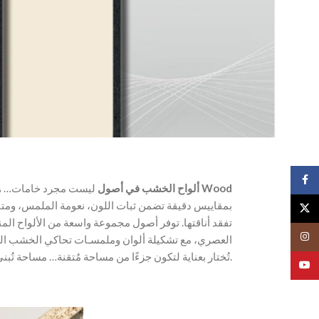
Face
ألواح الخشب في أصول
ليست مجرد خامات… هي لغة تصميم كاملة. نختار أجود أنواع الـ
Wood
X
تفقد أناقتها. توفر أصول مجموعة واسعة من الألواح المن
Insta
العصري، مع تشكيلة ألوان وملمسـات تحاكي الخشب الط
تُختار بعناية لتكون جزءًا من مساحة مُتقنة… مساحة تُبنى على الجودة وتُكملها التفاصيل.
YouT